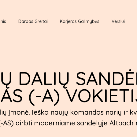
inis
Darbas Greitai
Karjeros Galimybės
Verslui
Ų DALIŲ SANDĖ
S (-A) VOKIET
ių įmonė. Ieško naujų komandos narių ir kv
dirbti moderniame sandėlyje Altbach miest