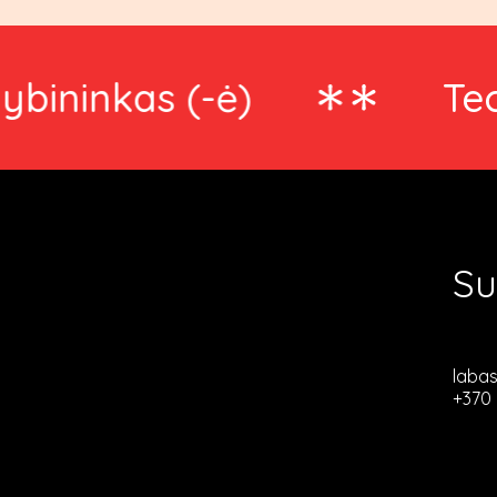
kas (-ė)
Technika
Su
laba
+370 