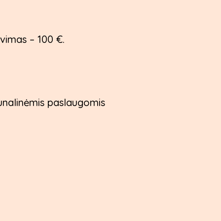
avimas – 100 €.
unalinėmis paslaugomis