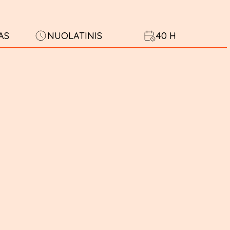
AS
NUOLATINIS
40 H