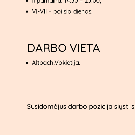
II pamaina: 14:30 – 23:00;
VI-VII – poilsio dienos.
DARBO VIETA
Altbach,Vokietija.
Susidomėjus darbo pozicija siųst