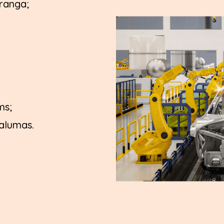
įranga;
ms;
valumas.