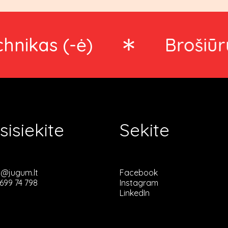
s (-ė)
Brošiūruotoj
sisiekite
Sekite
s@jugum.lt
Facebook
699 74 798
Instagram
LinkedIn