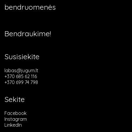
bendruomenės
Bendraukime!
Susisiekite
labas@jugum.lt
+370 685 62 116
+370 699 74 798
Sekite
Facebook
Instagram
LinkedIn