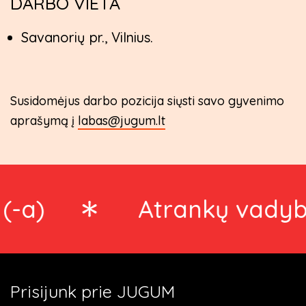
DARBO VIETA
Savanorių pr., Vilnius.
Susidomėjus darbo pozicija siųsti savo gyvenimo
aprašymą į
labas@jugum.lt
)
Atrankų vadybinin
Prisijunk prie JUGUM