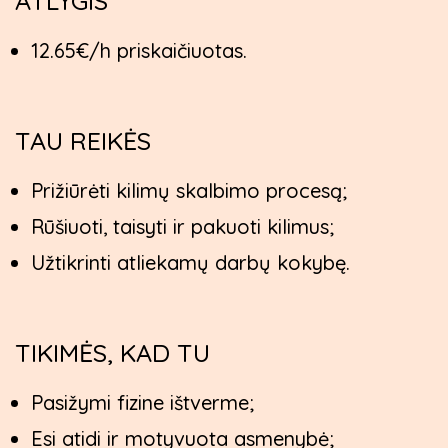
ATLYGIS
12.65€/h priskaičiuotas.
TAU REIKĖS
Prižiūrėti kilimų skalbimo procesą;
Rūšiuoti, taisyti ir pakuoti kilimus;
Užtikrinti atliekamų darbų kokybę.
TIKIMĖS, KAD TU
Pasižymi fizine ištverme;
Esi atidi ir motyvuota asmenybė;